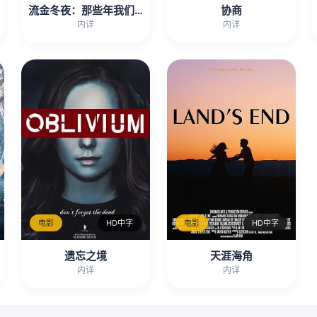
流金冬夜：那些年我们追过的圣诞电视
协商
内详
内详
电影
HD中字
电影
HD中字
遗忘之境
天涯海角
内详
内详