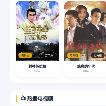
电视剧
全75集
电视剧
已完结
封神英雄榜
纯真的年代
内详
内详
📺 热播电视剧