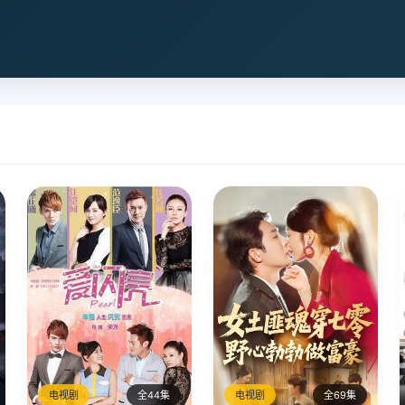
电视剧
全44集
电视剧
全69集