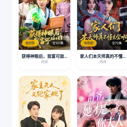
电视剧
全101集
电视剧
全70集
获得神眼后，我富可敌国
家人们本天师真的不懂玄学啊
内详
内详