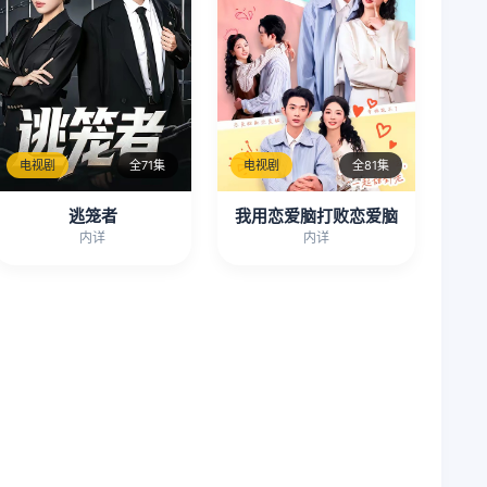
电视剧
全71集
电视剧
全81集
逃笼者
我用恋爱脑打败恋爱脑
内详
内详