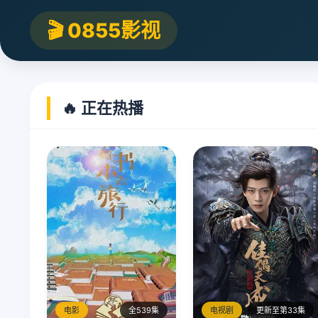
🎬 0855影视
🔥 正在热播
电影
全539集
电视剧
更新至第33集