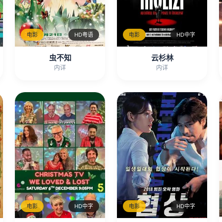
电影
HD粤语
电影
HD中字
虫不知
云杉林
内详
内详
电影
HD中字
电影
HD中字