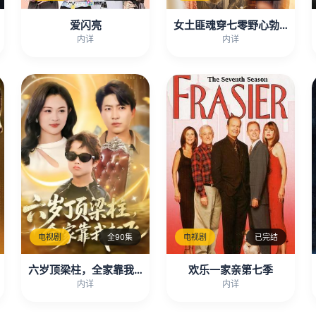
爱闪亮
女土匪魂穿七零野心勃勃做富豪
内详
内详
电视剧
全90集
电视剧
已完结
六岁顶梁柱，全家靠我起飞
欢乐一家亲第七季
内详
内详